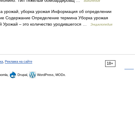
С, Монино. Тип тяжёлый бомбардировщ …
Википедия
на урожай, уборка урожая Информация об определении
ние Содержание Определение термина Уборка урожая
й Урожай – это количество уродившегося …
Энциклопедия
ка
,
Реклама на сайте
18+
omla,
Drupal,
WordPress, MODx.