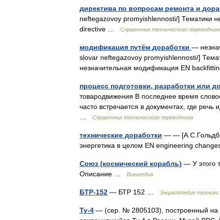
директива по вопросам ремонта и дор
neftegazovoy promyishlennosti/] Тематики 
directive …
Справочник технического переводчик
модификация путём доработки
— незнач
slovar neftegazovoy promyishlennosti/] 
незначительная модификация EN backfitt
процесс подготовки, разработки или 
товародвижения В последнее время словосоч
часто встречается в документах, где речь
…
Справочник технического переводчика
технические доработки
— — [А.С.Гольдбе
энергетика в целом EN engineering chan
Союз (космический корабль)
— У этого 
Описание …
Википедия
БТР-152
— БТР 152 …
Энциклопедия техники
Ту-4
— (сер. № 2805103), построенный на