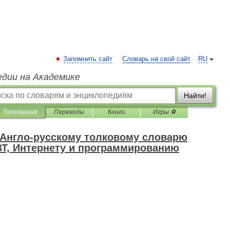
Запомнить сайт
Словарь на свой сайт
RU
едии на Академике
Найти!
Толкования
Переводы
Книги
Игры ⚽
к Англо-русскому толковому словарю
ВТ, Интернету и программированию