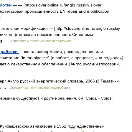
аботки
— — [http://slovarionline.ru/anglo russkiy slovar
нефтегазовая промышленность EN repair and modification
а
ительная модификация — [http://slovarionline.ru/anglo russkiy
Тематики нефтегазовая промышленность Синонимы
ing …
Справочник технического переводчика
доработки
— канал информации, распределения или
етание “in the pipeline” (в работе, в процессе, «на подходе»)
 идет о лекарственном обеспечении. [Англо русский глоссарий…
рг. Англо русский энергетический словарь. 2006 г.] Тематики
ges …
Справочник технического переводчика
термина существуют и другие значения, см. Союз. «Союз»
 Куйбышевском авиазаводе в 1952 году единственный