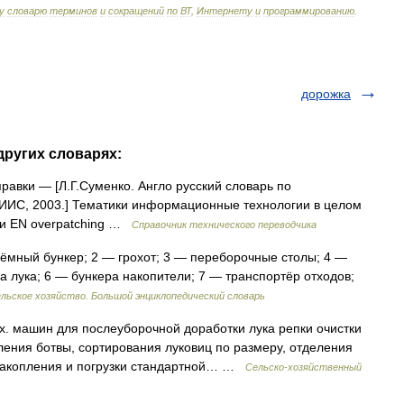
у
словарю
терминов
и
сокращений
по
ВТ
,
Интернету
и
программированию
.
дорожка
других словарях:
авки — [Л.Г.Суменко. Англо русский словарь по
ИИС, 2003.] Тематики информационные технологии в целом
и EN overpatching …
Справочник технического переводчика
мный бункер; 2 — грохот; 3 — переборочные столы; 4 —
 лука; 6 — бункера накопители; 7 — транспортёр отходов;
льское хозяйство. Большой энциклопедический словарь
х. машин для послеуборочной доработки лука репки очистки
еления ботвы, сортирования луковиц по размеру, отделения
 накопления и погрузки стандартной… …
Сельско-хозяйственный