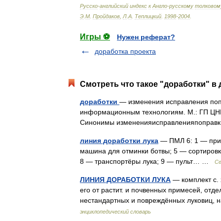
Русско
-
английский
индекс
к
Англо
-
русскому
толковом
Э
.
М
.
Пройдаков
,
Л
.
А
.
Теплицкий
.
1998
-
2004
.
Игры ⚽
Нужен реферат?
доработка проекта
Смотреть что такое "доработки" в 
доработки
— изменения исправления попр
информационным технологиям. М.: ГП ЦН
Синонимы измененияисправленияпоправк
линия доработки лука
— ПМЛ 6: 1 — приё
машина для отминки ботвы; 5 — сортировка
8 — транспортёры лука; 9 — пульт… …
Се
ЛИНИЯ ДОРАБОТКИ ЛУКА
— комплект с. 
его от растит. и почвенных примесей, отд
нестандартных и повреждённых луковиц,
энциклопедический словарь