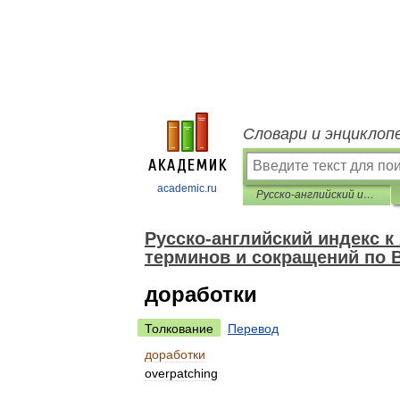
Словари и энциклоп
academic.ru
Русско-английский индекс к Англо-русскому толковому словарю терминов и сокращений по ВТ, Интернету и программированию
Русско-английский индекс 
терминов и сокращений по 
доработки
Толкование
Перевод
доработки
overpatching