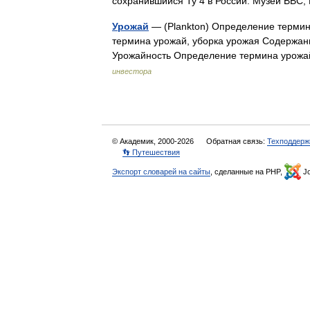
сохранившийся Ту 4 в России. Музей ВВ
Урожай
— (Plankton) Определение терми
термина урожай, уборка урожая Содержа
Урожайность Определение термина урожа
инвестора
© Академик, 2000-2026
Обратная связь:
Техподдерж
👣 Путешествия
Экспорт словарей на сайты
, сделанные на PHP,
Jo